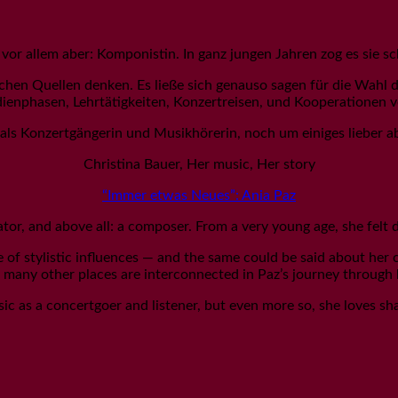
 vor allem aber: Komponistin. In ganz jungen Jahren zog es sie s
schen Quellen denken. Es ließe sich genauso sagen für die Wahl 
ienphasen, Lehrtätigkeiten, Konzertreisen, und Kooperationen ve
 als Konzertgängerin und Musikhörerin, noch um einiges lieber abe
Christina Bauer, Her music, Her story
“Immer etwas Neues”: Ania Paz
ator, and above all: a composer. From a very young age, she felt
of stylistic influences — and the same could be said about her ch
any other places are interconnected in Paz’s journey through her
c as a concertgoer and listener, but even more so, she loves sha