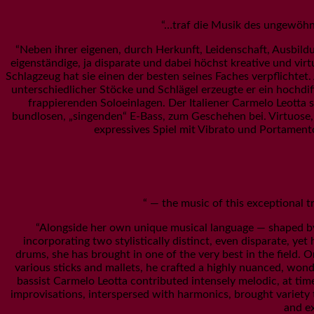
“…traf die Musik des ungewöhnl
“Neben ihrer eigenen, durch Herkunft, Leidenschaft, Ausbild
eigenständige, ja disparate und dabei höchst kreative und vi
Schlagzeug hat sie einen der besten seines Faches verpflichtet
unterschiedlicher Stöcke und Schlägel erzeugte er ein hochd
frappierenden Soloeinlagen. Der Italiener Carmelo Leotta 
bundlosen, „singenden“ E-Bass, zum Geschehen bei. Virtuose,
expressives Spiel mit Vibrato und Portamen
“ — the music of this exceptional t
“Alongside her own unique musical language — shaped by 
incorporating two stylistically distinct, even disparate, ye
drums, she has brought in one of the very best in the field.
various sticks and mallets, he crafted a highly nuanced, wonde
bassist Carmelo Leotta contributed intensely melodic, at times
improvisations, interspersed with harmonics, brought variety
and ex