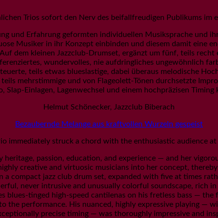
ichen Trios sofort den Nerv des beifallfreudigen Publikums im er
ung und Erfahrung geformten individuellen Musiksprache und ihrem
rtuose Musiker in ihr Konzept einbinden und diesem damit eine 
. Auf dem kleinen Jazzclub-Drumset, ergänzt um fünf, teils rech
ifferenziertes, wundervolles, nie aufdringliches ungewöhnlich f
steuerte, teils etwas blueslastige, dabei überaus melodische Ho
 teils mehrstimmige und von Flageolett-Tönen durchsetzte Improv
to, Slap-Einlagen, Lagenwechsel und einem hochpräzisen Timing
Helmut Schönecker, Jazzclub Biberach
Bezaubernde Melange aus kraftvollen Wurzeln gespeist
rio immediately struck a chord with the enthusiastic audience at 
heritage, passion, education, and experience — and her vigoro
t highly creative and virtuosic musicians into her concept, ther
 On a compact jazz club drum set, expanded with five at times rat
rful, never intrusive and unusually colorful soundscape, rich in
 blues-tinged high-speed cantilenas on his fretless bass — the fre
 to the performance. His nuanced, highly expressive playing — wi
ceptionally precise timing — was thoroughly impressive and insp