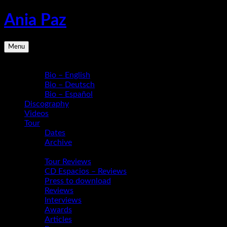
Skip
Ania Paz
to
content
Pianist,
Menu
Composer,
Educator
Bio
|
Bio – English
Inspiring
Bio – Deutsch
Energy
Bio – Español
Live
Discography
Videos
Tour
Dates
Archive
Media
Tour Reviews
CD Espacios – Reviews
Press to download
Reviews
Interviews
Awards
Articles