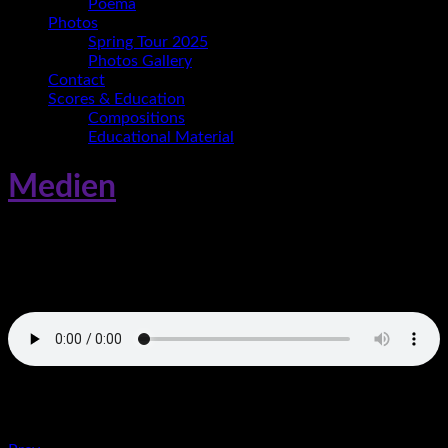
Poema
Photos
Spring Tour 2025
Photos Gallery
Contact
Scores & Education
Compositions
Educational Material
Medien
Espacios
„Espacios“ from Espacios by Ania Paz. Released: 2023. Track
2.