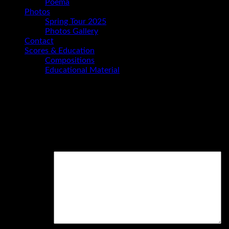
Poema
Photos
Spring Tour 2025
Photos Gallery
Contact
Scores & Education
Compositions
Educational Material
Schreibe einen Kommentar
Deine E-Mail-Adresse wird nicht veröffentlicht.
Erforderliche
Felder sind mit
*
markiert
Kommentar
*