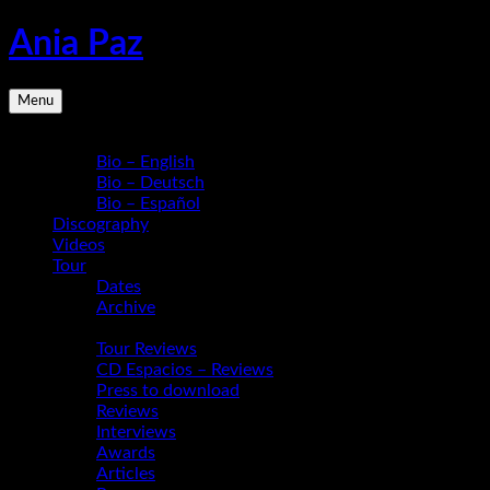
Skip
Ania Paz
to
content
Pianist,
Menu
Composer,
Educator
Bio
|
Bio – English
Inspiring
Bio – Deutsch
Energy
Bio – Español
Live
Discography
Videos
Tour
Dates
Archive
Media
Tour Reviews
CD Espacios – Reviews
Press to download
Reviews
Interviews
Awards
Articles