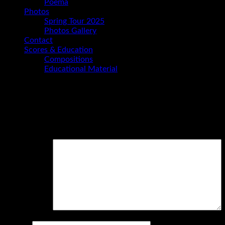
Poema
Photos
Spring Tour 2025
Photos Gallery
Contact
Scores & Education
Compositions
Educational Material
Schreibe einen Kommentar
Deine E-Mail-Adresse wird nicht veröffentlicht.
Erforderliche 
Kommentar
*