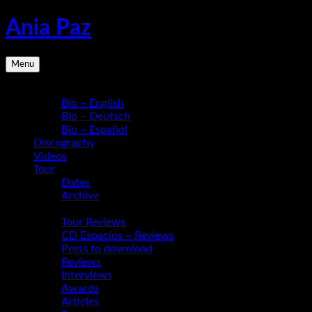
Skip
Ania Paz
to
content
Pianist,
Menu
Composer,
Educator
Bio
|
Bio – English
Inspiring
Bio – Deutsch
Energy
Bio – Español
Live
Discography
Videos
Tour
Dates
Archive
Media
Tour Reviews
CD Espacios – Reviews
Press to download
Reviews
Interviews
Awards
Articles