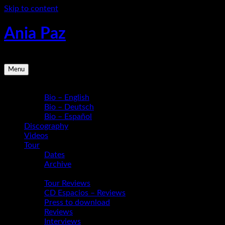
Skip to content
Ania Paz
Pianist, Composer, Educator | Inspiring Energy Live
Menu
Bio
Bio – English
Bio – Deutsch
Bio – Español
Discography
Videos
Tour
Dates
Archive
Media
Tour Reviews
CD Espacios – Reviews
Press to download
Reviews
Interviews