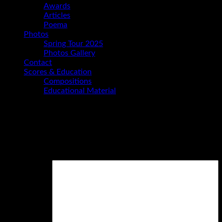
Awards
Articles
Poema
Photos
Spring Tour 2025
Photos Gallery
Contact
Scores & Education
Compositions
Educational Material
Schreibe einen Kommentar
Deine E-Mail-Adresse wird nicht veröffentlicht.
Erforderliche 