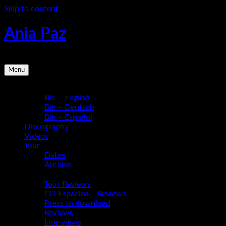
Skip to content
Ania Paz
Pianist, Composer, Educator | Inspiring Energy Live
Menu
Bio
Bio – English
Bio – Deutsch
Bio – Español
Discography
Videos
Tour
Dates
Archive
Media
Tour Reviews
CD Espacios – Reviews
Press to download
Reviews
Interviews