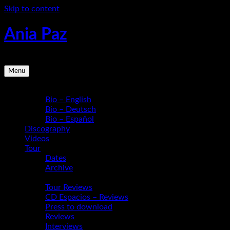
Skip to content
Ania Paz
Pianist, Composer, Educator | Inspiring Energy Live
Menu
Bio
Bio – English
Bio – Deutsch
Bio – Español
Discography
Videos
Tour
Dates
Archive
Media
Tour Reviews
CD Espacios – Reviews
Press to download
Reviews
Interviews