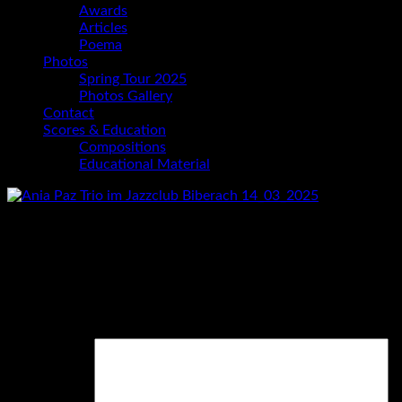
Awards
Articles
Poema
Photos
Spring Tour 2025
Photos Gallery
Contact
Scores & Education
Compositions
Educational Material
Foto: Helmut Schönecker
Schreibe einen Kommentar
Deine E-Mail-Adresse wird nicht veröffentlicht.
Erforderliche
Felder sind mit
*
markiert