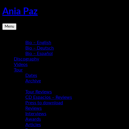
Skip
Ania Paz
to
content
Pianist,
Menu
Composer,
Educator
Bio
|
Bio – English
Inspiring
Bio – Deutsch
Energy
Bio – Español
Live
Discography
Videos
Tour
Dates
Archive
Media
Tour Reviews
CD Espacios – Reviews
Press to download
Reviews
Interviews
Awards
Articles