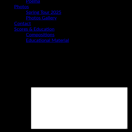
Poema
Photos
Spring Tour 2025
Photos Gallery
Contact
Scores & Education
Compositions
Educational Material
Schreibe einen Kommentar
Deine E-Mail-Adresse wird nicht veröffentlicht.
Erforderliche
Felder sind mit
*
markiert
Kommentar
*