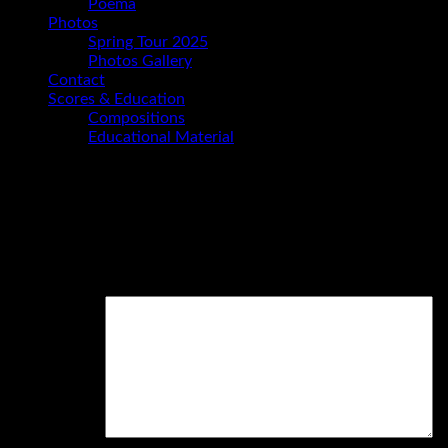
Poema
Photos
Spring Tour 2025
Photos Gallery
Contact
Scores & Education
Compositions
Educational Material
Schreibe einen Kommentar
Deine E-Mail-Adresse wird nicht veröffentlicht.
Erforderliche
Felder sind mit
*
markiert
Kommentar
*