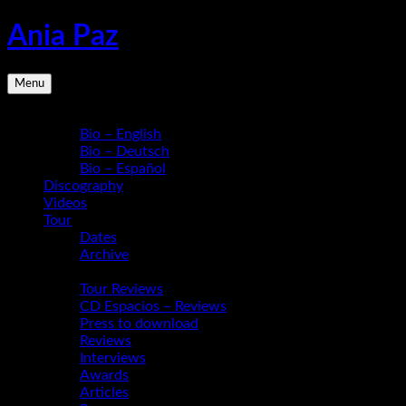
Skip
Ania Paz
to
content
Pianist,
Menu
Composer,
Educator
Bio
|
Bio – English
Inspiring
Bio – Deutsch
Energy
Bio – Español
Live
Discography
Videos
Tour
Dates
Archive
Media
Tour Reviews
CD Espacios – Reviews
Press to download
Reviews
Interviews
Awards
Articles