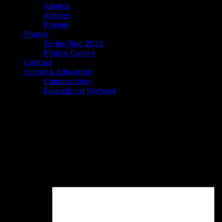
Awards
Articles
Poema
Photos
Spring Tour 2025
Photos Gallery
Contact
Scores & Education
Compositions
Educational Material
Photo: Bernd Kumar
Schreibe einen Kommentar
Deine E-Mail-Adresse wird nicht veröffentlicht.
Erforderliche
Felder sind mit
*
markiert