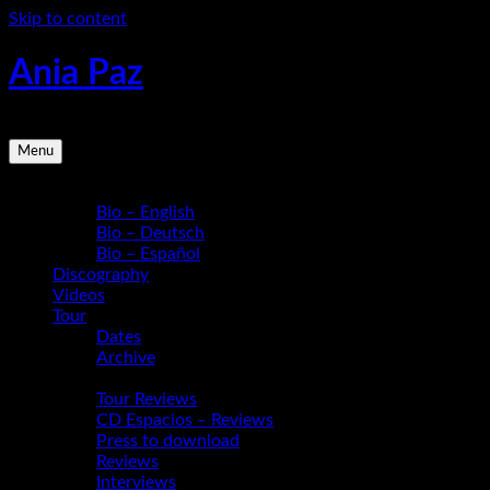
Skip to content
Ania Paz
Pianist, Composer, Educator | Inspiring Energy Live
Menu
Bio
Bio – English
Bio – Deutsch
Bio – Español
Discography
Videos
Tour
Dates
Archive
Media
Tour Reviews
CD Espacios – Reviews
Press to download
Reviews
Interviews