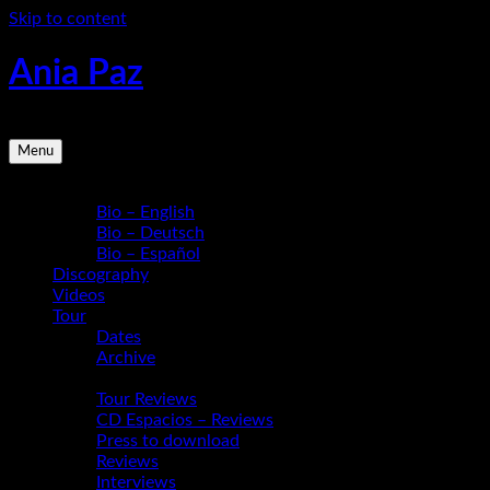
Skip to content
Ania Paz
Pianist, Composer, Educator | Inspiring Energy Live
Menu
Bio
Bio – English
Bio – Deutsch
Bio – Español
Discography
Videos
Tour
Dates
Archive
Media
Tour Reviews
CD Espacios – Reviews
Press to download
Reviews
Interviews