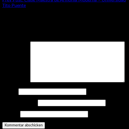
Prev
Post: Clase Maestra de Armonía Moderna – Universidad
Tito Puente
Schreibe einen Kommentar
Deine E-Mail-Adresse wird nicht veröffentlicht.
Erforderliche
Felder sind mit
*
markiert
Kommentar
*
Name
*
E-Mail-Adresse
*
Website