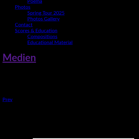
Poema
Photos
Spring Tour 2025
Photos Gallery
Contact
Scores & Education
Compositions
Educational Material
Medien
Foto3
Post:
Beitragsnavigation
Prev
Ania
Paz
Schreibe einen Kommentar
Trio
en
Deine E-Mail-Adresse wird nicht veröffentlicht.
Erforderliche
Jazzatlan
Felder sind mit
*
markiert
Cholula