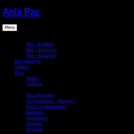
Skip
Ania Paz
to
content
Pianist,
Menu
Composer,
Educator
Bio
|
Bio – English
Inspiring
Bio – Deutsch
Energy
Bio – Español
Live
Discography
Videos
Tour
Dates
Archive
Media
Tour Reviews
CD Espacios – Reviews
Press to download
Reviews
Interviews
Awards
Articles