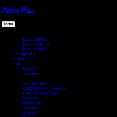
Skip
Ania Paz
to
content
Pianist,
Menu
Composer,
Educator
Bio
|
Bio – English
Inspiring
Bio – Deutsch
Energy
Bio – Español
Live
Discography
Videos
Tour
Dates
Archive
Media
Tour Reviews
CD Espacios – Reviews
Press to download
Reviews
Interviews
Awards
Articles