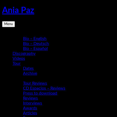
Skip
Ania Paz
to
content
Pianist,
Menu
Composer,
Educator
Bio
|
Bio – English
Inspiring
Bio – Deutsch
Energy
Bio – Español
Live
Discography
Videos
Tour
Dates
Archive
Media
Tour Reviews
CD Espacios – Reviews
Press to download
Reviews
Interviews
Awards
Articles