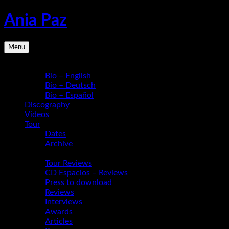
Skip
Ania Paz
to
content
Pianist,
Menu
Composer,
Educator
Bio
|
Bio – English
Inspiring
Bio – Deutsch
Energy
Bio – Español
Live
Discography
Videos
Tour
Dates
Archive
Media
Tour Reviews
CD Espacios – Reviews
Press to download
Reviews
Interviews
Awards
Articles