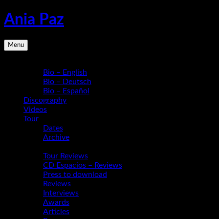
Skip
Ania Paz
to
content
Pianist,
Menu
Composer,
Educator
Bio
|
Bio – English
Inspiring
Bio – Deutsch
Energy
Bio – Español
Live
Discography
Videos
Tour
Dates
Archive
Media
Tour Reviews
CD Espacios – Reviews
Press to download
Reviews
Interviews
Awards
Articles