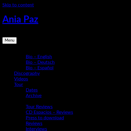
Skip to content
Ania Paz
Pianist, Composer, Educator | Inspiring Energy Live
Menu
Bio
Bio – English
Bio – Deutsch
Bio – Español
Discography
Videos
Tour
Dates
Archive
Media
Tour Reviews
CD Espacios – Reviews
Press to download
Reviews
Interviews