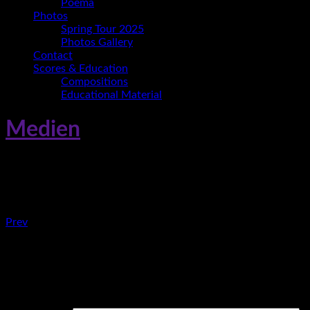
Poema
Photos
Spring Tour 2025
Photos Gallery
Contact
Scores & Education
Compositions
Educational Material
Medien
IJD-Logo-ENG
Post:
Beitragsnavigation
Prev
Paz
Jazz
Schreibe einen Kommentar
Deine E-Mail-Adresse wird nicht veröffentlicht.
Erforderliche
Felder sind mit
*
markiert