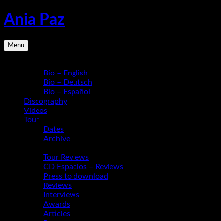
Skip
Ania Paz
to
content
Pianist,
Menu
Composer,
Educator
Bio
|
Bio – English
Inspiring
Bio – Deutsch
Energy
Bio – Español
Live
Discography
Videos
Tour
Dates
Archive
Media
Tour Reviews
CD Espacios – Reviews
Press to download
Reviews
Interviews
Awards
Articles