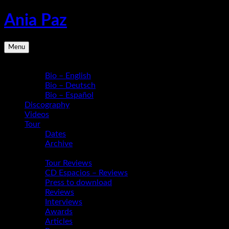
Skip
Ania Paz
to
content
Pianist,
Menu
Composer,
Educator
Bio
|
Bio – English
Inspiring
Bio – Deutsch
Energy
Bio – Español
Live
Discography
Videos
Tour
Dates
Archive
Media
Tour Reviews
CD Espacios – Reviews
Press to download
Reviews
Interviews
Awards
Articles