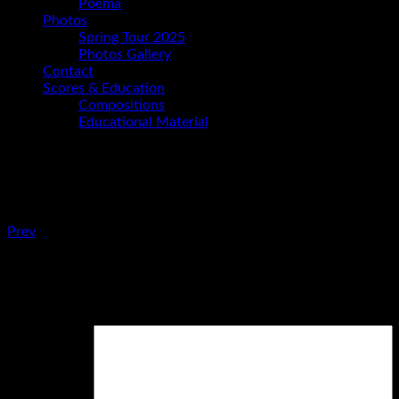
Poema
Photos
Spring Tour 2025
Photos Gallery
Contact
Scores & Education
Compositions
Educational Material
sddefault
Post:
Beitragsnavigation
Prev
Sparkles
–
Schreibe einen Kommentar
Ania
Paz
Deine E-Mail-Adresse wird nicht veröffentlicht.
Erforderliche 
Trio
Live
at
Unterfahrt,
Munich