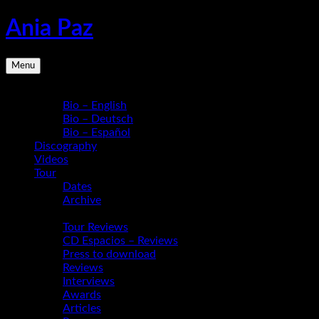
Skip
Ania Paz
to
content
Pianist,
Menu
Composer,
Educator
Bio
|
Bio – English
Inspiring
Bio – Deutsch
Energy
Bio – Español
Live
Discography
Videos
Tour
Dates
Archive
Media
Tour Reviews
CD Espacios – Reviews
Press to download
Reviews
Interviews
Awards
Articles